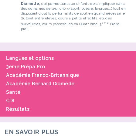
Diomède,
qui permettent aux enfants de s’impliquer dans
des domaines de leur choix (sport, poésie, langues…) tout en
disposant d’outils performants de soutien quand nécessaire
(tutorat entre élèves, cours à petits effectifs, études
eme
surveillées, cours passerelles en Quatrième, 3
Prépa
pro).
Langues et options
3ème Prépa Pro
Académie Franco-Britannique
Académie Bernard Diomède
Santé
CDI
Résultats
EN SAVOIR PLUS