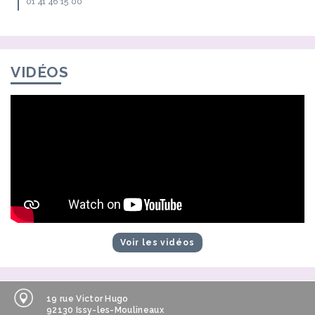
01 41 46 15 00
VIDÉOS
Voir les vidéos
19 rue Victor Hugo
92130 Issy-les-Moulineaux