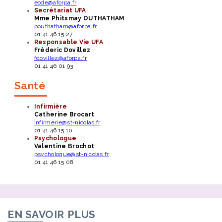
eode@aforpa.fr
Secrétariat UFA
Mme Phitsmay OUTHATHAM
pouthatham@aforpa.fr
01 41 46 15 27
Responsable Vie UFA
Fréderic Dovillez
fdovillez@aforpa.fr
01 41 46 01 93
Santé
Infirmière
Catherine Brocart
infirmerie@st-nicolas.fr
01 41 46 15 10
Psychologue
Valentine Brochot
psychologue@st-nicolas.fr
01 41 46 15 08
EN SAVOIR PLUS