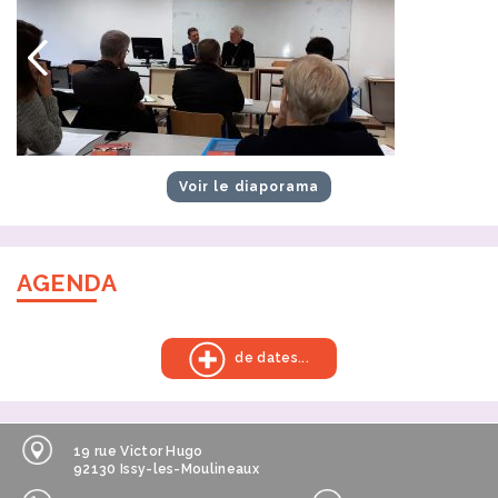
Voir le diaporama
AGENDA
de dates...
19 rue Victor Hugo
92130 Issy-les-Moulineaux