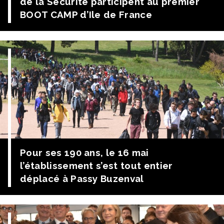
de la Sécurité participent au premier
BOOT CAMP d’Ile de France
Ce magnifique rassemblement a permis de mettre en
action les élèves des 16 établissements de l’lle de
France de la filière “Métiers de la Sécurité”.
Établissement privées et publics se sont donné rendez-
vous pour évaluer d’une manière originale leurs Savoir
Etre et Savoir Faire. Les élèves du Lycée privé des Métiers
La Salle Saint Nicolas d’Issy […]
Pour ses 190 ans, le 16 mai
l’établissement s’est tout entier
déplacé à Passy Buzenval
Programme de la journée A Saint Nicolas matin – Messe
célébrée par le Vicaire Général ou film rétrospectif sur
l’établissement Plantation de l’arbre du 190 e anniversaire
Départ en cars de tout l’établissement. matin et après