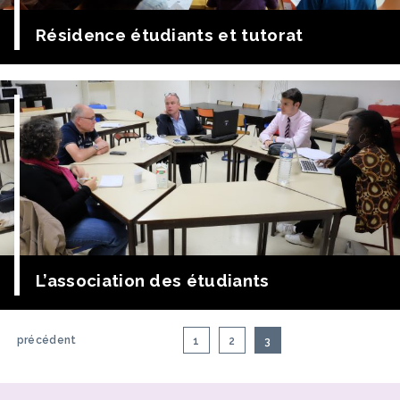
Résidence étudiants et tutorat
Rencontre avec les étudiants de la résidence qui offrent
deux heures de tutorat par semaine aux collégiens et
lycéens
L’association des étudiants
SNC (St Nicolas Campus), l’association des étudiants,
rencontre la direction et le Bureau de l’APEL.
précédent
1
2
3