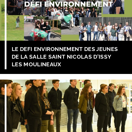
son projet de vie et de s’épanouir dans […]
LE DEFI ENVIRONNEMENT DES JEUNES
DE LA SALLE SAINT NICOLAS D’ISSY
LES MOULINEAUX
Dans le cadre de la fête de l’établissement, des élèves
aidés de professeurs s’étaient lancé un « défi-
environnement » qui a permis l’espace d’un après-midi
d’aider à la propreté de la ville, et tout cela dans la bonne
humeur !