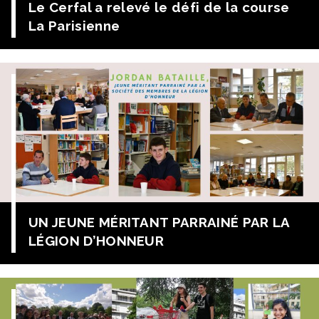
Le Cerfal a relevé le défi de la course
La Parisienne
Dimanche 11 septembre, le CFA Cerfal a participé à la
25ème édition de la course La Parisienne. Ce run 100%
féminin, organisé par La Parisienne et qui compte chaque
année de plus en plus de participantes, est partenaire
avec la Fondation pour la Recherche Médicale. Parmi
les 17 000 coureuses ou marcheuses, plusieurs
collaboratrices du réseau CERFAL ont rejoint la ligne […]
UN JEUNE MÉRITANT PARRAINÉ PAR LA
LÉGION D’HONNEUR
UN JEUNE MÉRITANT PARRAINÉ PAR LA LÉGION D’HONNEUR
Après un long parcours, un parrainage est né entre Jordan
BATAILLE, lycéen à Saint Nicolas, et la société des
membres de la légion d’honneur. Ce suivi va lui ouvrir des
fenêtres sur le monde, lui permettre de progresser dans