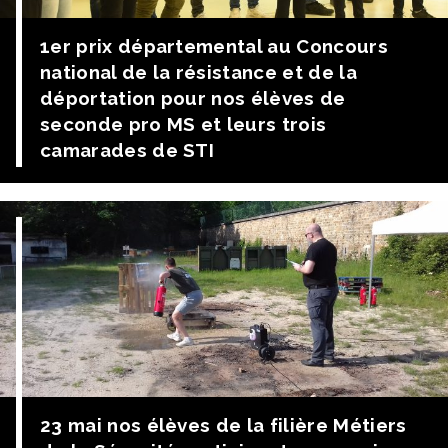
1er prix départemental au Concours
national de la résistance et de la
déportation pour nos élèves de
seconde pro MS et leurs trois
camarades de STI
Les Secondes Pro MS et trois élèves de Ter STI (pour la
partie technique) ont reçu le premier prix départemental
du Concours national de la résistance et de la
déportation. Ils ont travaillé à l’élaboration d’une
maquette d’un camp de concentration reliée à l’aide de
QR codes à un site Internet. Les lauréats se rendront […]
23 mai nos élèves de la filière Métiers