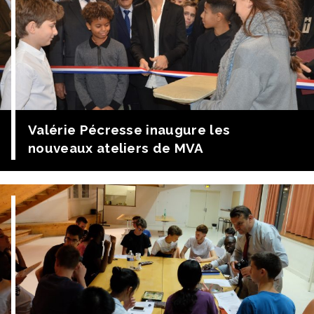
midi A Passy Buzenval – Les talents de Saint Jean
Baptiste de la Salle et remise des Académies La […]
Valérie Pécresse inaugure les
nouveaux ateliers de MVA
Mardi 11 décembre la Présidente de Région, Valérie
Pécresse, le Maire d’Issy, André Santini, la député
Florence Provendier, le Frère René Gentric, les présidents
de l’Aforpa, Isep, Cerfal, les responsables de
l’Enseignement catholique ont inauguré les ateliers
refaits de fond en comble. Formations initiales et
Apprentissage y travailleront côte à côte. De la troisième
au […]