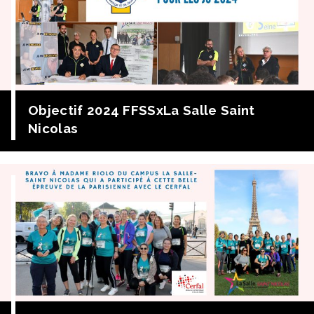
Objectif 2024 FFSSxLa Salle Saint
Nicolas
LES LYCEENS SE FORMENT POUR LES JO 2024 Gros succès
de la convention signée en juin 2022 entre La Salle-Saint
Nicolas et la Fédération Française de Sauveteurs-
Secouristes pour former des jeunes aux Premiers Secours
et au SIAP afin de pouvoir encadrer les épreuves des
futurs Jeux Olympiques. A l’invitation de M Pierre, DDFTP,
de Mme […]