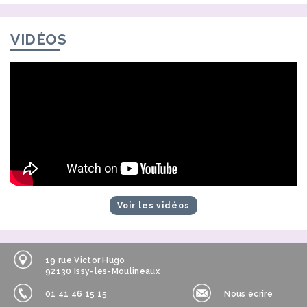
VIDÉOS
Voir les vidéos
19 rue Victor Hugo
92130 Issy-les-Moulineaux
01 41 46 15 15
Nous écrire