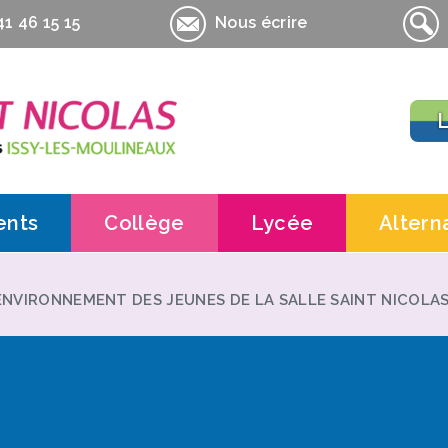
1 46 15 15
Nous écrire
L
ents
Collège
Lycée
Altern
Contacts
Contacts
Contac
Actualités
Actualités
Inform
 ENVIRONNEMENT DES JEUNES DE LA SALLE SAINT NICOLAS
Pédagogie
Lycée général et te
UFA la 
es Amis de La Salle-St-Nicolas
Informations pratiques
Lycée professionnel
UFA la
pratiques
Informations pratiq
UFA la
Contrat
Contra