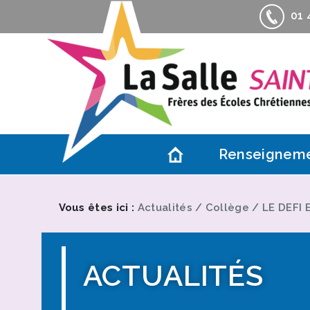
01 4
Renseignem
Contacts
Actualités
Vous êtes ici :
Actualités
/
Collège
/
LE DEFI
Accès
Association d
ACTUALITÉS
Informations 