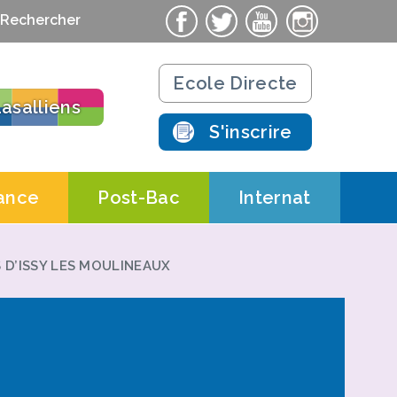
Rechercher
Ecole Directe
asalliens
S'inscrire
ance
Post-Bac
Internat
ts
Contacts
Contacts
ations pratiques
Actualités
Actualités
 D’ISSY LES MOULINEAUX
chnologique
Salle St-Nicolas
Le campus
Résidence
 Salle St-Nicolas AFORPA
Formations Post-Bac
étudiante
ues
 Salle St-Nicolas CERFAL
 de professionnalisation
t d’apprentissage