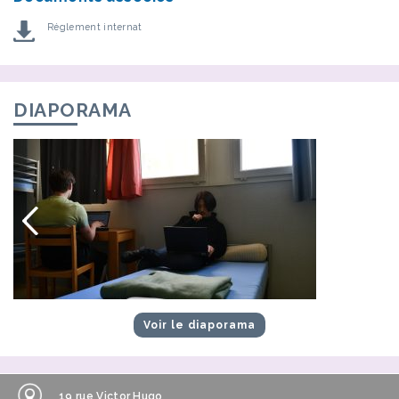
Réglement internat
DIAPORAMA
Voir le diaporama
19 rue Victor Hugo