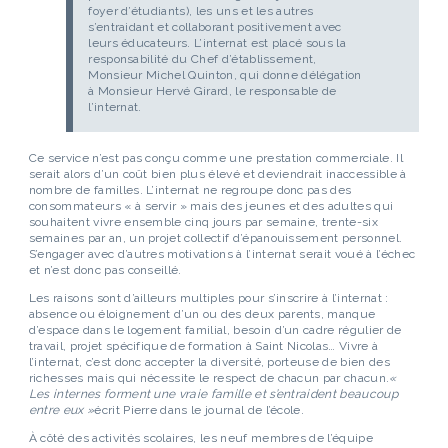
foyer d’étudiants), les uns et les autres
s’entraidant et collaborant positivement avec
leurs éducateurs. L’internat est placé sous la
responsabilité du Chef d’établissement,
Monsieur Michel Quinton, qui donne délégation
à Monsieur Hervé Girard, le responsable de
l’internat.
Ce service n’est pas conçu comme une prestation commerciale. Il
serait alors d’un coût bien plus élevé et deviendrait inaccessible à
nombre de familles. L’internat ne regroupe donc pas des
consommateurs « à servir » mais des jeunes et des adultes qui
souhaitent vivre ensemble cinq jours par semaine, trente-six
semaines par an, un projet collectif d’épanouissement personnel.
S’engager avec d’autres motivations à l’internat serait voué à l’échec
et n’est donc pas conseillé.
Les raisons sont d’ailleurs multiples pour s’inscrire à l’internat :
absence ou éloignement d’un ou des deux parents, manque
d’espace dans le logement familial, besoin d’un cadre régulier de
travail, projet spécifique de formation à Saint Nicolas… Vivre à
l’internat, c’est donc accepter la diversité, porteuse de bien des
richesses mais qui nécessite le respect de chacun par chacun.
«
Les internes forment une vraie famille et s’entraident beaucoup
entre eux »
écrit Pierre dans le journal de l’école.
À côté des activités scolaires, les neuf membres de l’équipe