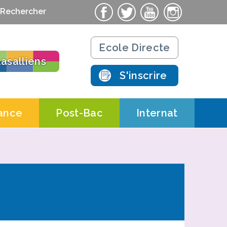
Rechercher
Ecole Directe
asalliens
S'inscrire
ance
Post-Bac
Internat
ts
Contacts
Contacts
ations pratiques
Actualités
Actualités
chnologique
Salle St-Nicolas
Le campus
Résidence
 Salle St-Nicolas AFORPA
Formations Post-Bac
étudiante
ues
 Salle St-Nicolas CERFAL
 de professionnalisation
t d’apprentissage