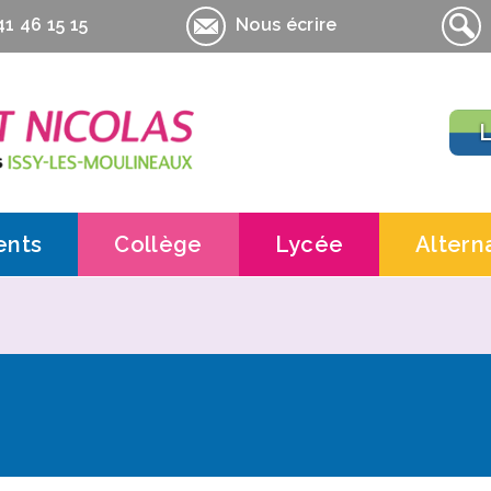
1 46 15 15
Nous écrire
L
ents
Collège
Lycée
Altern
Contacts
Contacts
Contac
Actualités
Actualités
Inform
Pédagogie
Lycée général et te
UFA la 
es Amis de La Salle-St-Nicolas
Informations pratiques
Lycée professionnel
UFA la
pratiques
Informations pratiq
UFA la
Contrat
Contra