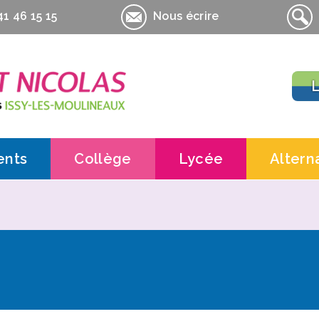
1 46 15 15
Nous écrire
L
ents
Collège
Lycée
Altern
Contacts
Contacts
Contac
Actualités
Actualités
Inform
Pédagogie
Lycée général et te
UFA la 
es Amis de La Salle-St-Nicolas
Informations pratiques
Lycée professionnel
UFA la
pratiques
Informations pratiq
UFA la
Contrat
Contra