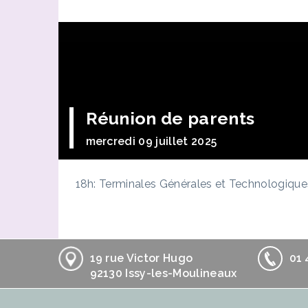
Réunion de parents
mercredi 09 juillet 2025
18h: Terminales Générales et Technologique
19 rue Victor Hugo
01 
92130 Issy-les-Moulineaux