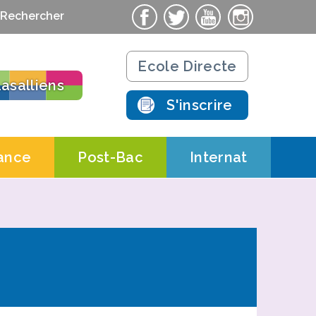
Rechercher
Ecole Directe
asalliens
S'inscrire
ance
Post-Bac
Internat
ts
Contacts
Contacts
ations pratiques
Actualités
Actualités
chnologique
Salle St-Nicolas
Le campus
Résidence
 Salle St-Nicolas AFORPA
Formations Post-Bac
étudiante
ues
 Salle St-Nicolas CERFAL
 de professionnalisation
t d’apprentissage