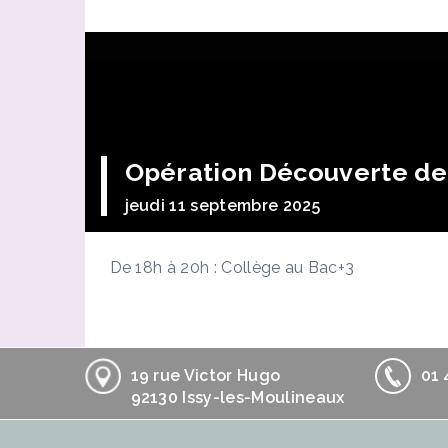
Opération Découverte de 
jeudi 11 septembre 2025
De 18h à 20h : Collège au Bac+3
19 rue Victor Hugo
01 
92130 Issy-les-Moulineaux