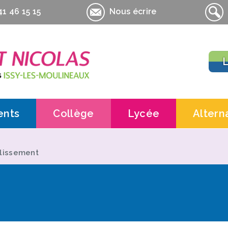
1 46 15 15
Nous écrire
L
ents
Collège
Lycée
Altern
Contacts
Contacts
Contac
Actualités
Actualités
Inform
blissement
Pédagogie
Lycée général et te
UFA la 
es Amis de La Salle-St-Nicolas
Informations pratiques
Lycée professionnel
UFA la
pratiques
Informations pratiq
UFA la
Contrat
Contra