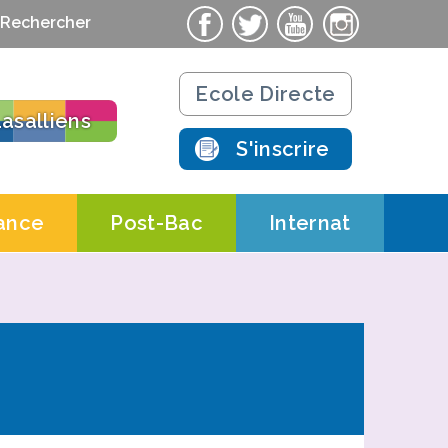
Rechercher
Ecole Directe
asalliens
S'inscrire
ance
Post-Bac
Internat
ts
Contacts
Contacts
ations pratiques
Actualités
Actualités
chnologique
Salle St-Nicolas
Le campus
Résidence
 Salle St-Nicolas AFORPA
Formations Post-Bac
étudiante
ues
 Salle St-Nicolas CERFAL
 de professionnalisation
t d’apprentissage