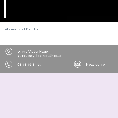
Alternance et Post-bac
19 rue Victor Hugo
92130 Issy-les-Moulineaux
01 41 46 15 15
Nous écrire