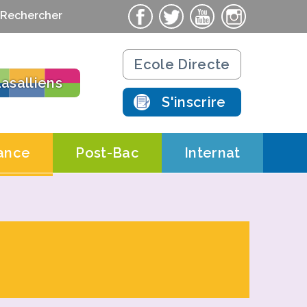
Rechercher
Ecole Directe
asalliens
S'inscrire
ance
Post-Bac
Internat
ts
Contacts
Contacts
ations pratiques
Actualités
Actualités
chnologique
Salle St-Nicolas
Le campus
Résidence
 Salle St-Nicolas AFORPA
Formations Post-Bac
étudiante
ues
 Salle St-Nicolas CERFAL
 de professionnalisation
t d’apprentissage