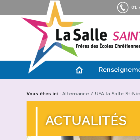
01 4
Renseignem
Contacts
Actualités
Vous êtes ici :
Alternance
/
UFA la Salle St-N
Accès
Association d
ACTUALITÉS
Informations 